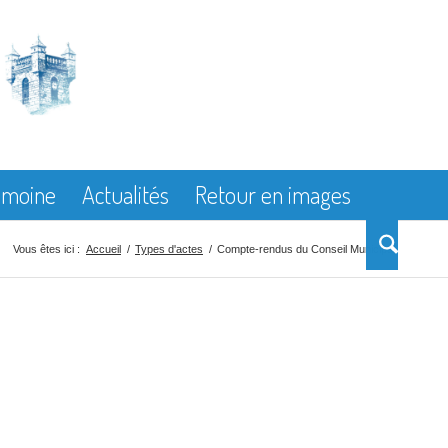
rimoine
Actualités
Retour en images
Vous êtes ici :
Accueil
/
Types d'actes
/
Compte-rendus du Conseil Municipal