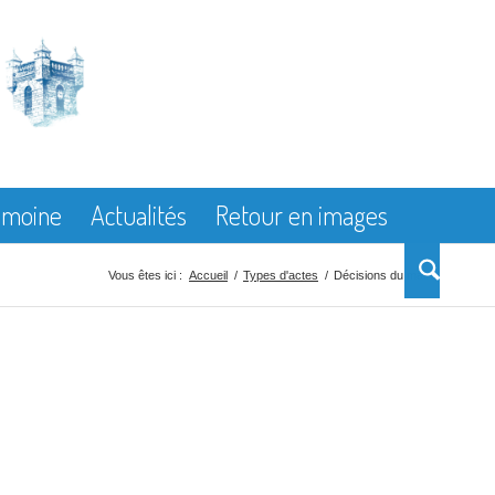
rimoine
Actualités
Retour en images
Vous êtes ici :
Accueil
/
Types d'actes
/
Décisions du maire