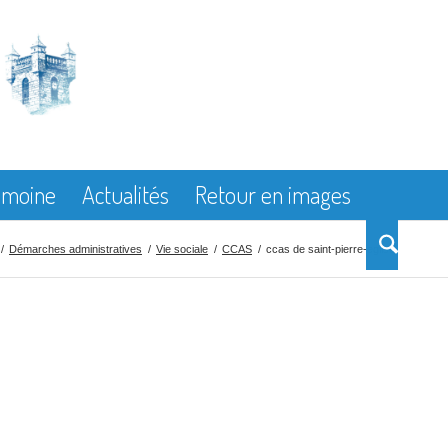
rimoine
Actualités
Retour en images
/
Démarches administratives
/
Vie sociale
/
CCAS
/
ccas de saint-pierre-eglise