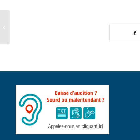
Parta
DCM 2026-23 signature convention
de partenariat dans le cadre du
Festival des...