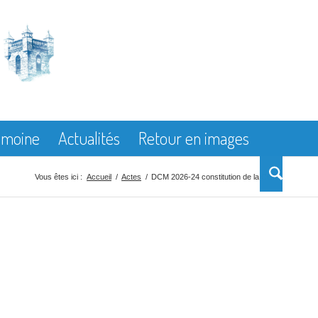
rimoine
Actualités
Retour en images
Vous êtes ici :
Accueil
/
Actes
/
DCM 2026-24 constitution de la CCID