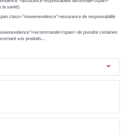
eenevidence">assurance responsabilité décennale</span>
 la santé).
<span class="miseenevidence">assurance de responsabilité
ass="miseenevidence">recommandé</span> de prendre certaines
cernant vos produits...