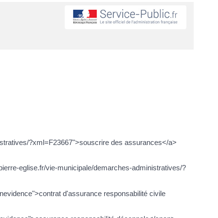
inistratives/?xml=F23667">souscrire des assurances</a>
t-pierre-eglise.fr/vie-municipale/demarches-administratives/?
vidence">contrat d'assurance responsabilité civile