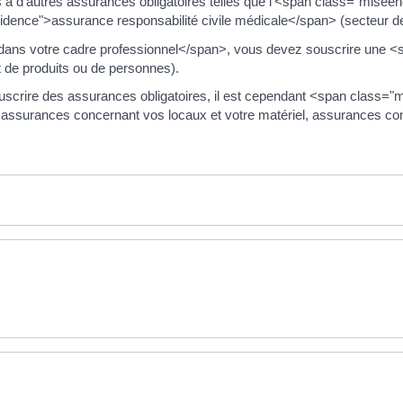
is à d'autres assurances obligatoires telles que l'<span class="mis
dence">assurance responsabilité civile médicale</span> (secteur de
 dans votre cadre professionnel</span>, vous devez souscrire une 
rt de produits ou de personnes).
à souscrire des assurances obligatoires, il est cependant <span cl
, assurances concernant vos locaux et votre matériel, assurances con