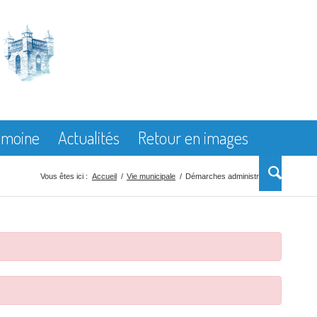
rimoine
Actualités
Retour en images
Vous êtes ici :
Accueil
/
Vie municipale
/
Démarches administratives