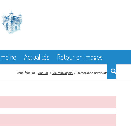
rimoine
Actualités
Retour en images
Vous êtes ici :
Accueil
/
Vie municipale
/
Démarches administratives