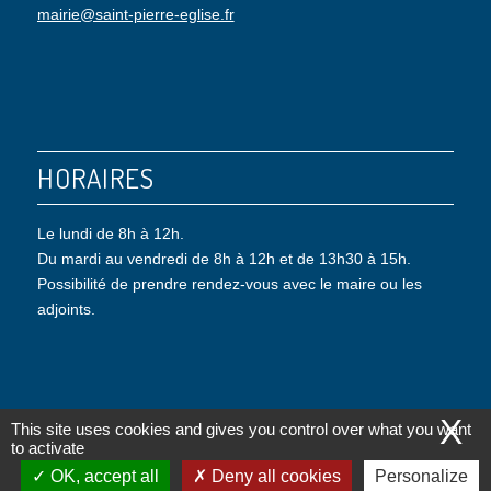
mairie@saint-pierre-eglise.fr
HORAIRES
Le lundi de 8h à 12h.
Du mardi au vendredi de 8h à 12h et de 13h30 à 15h.
Possibilité de prendre rendez-vous avec le maire ou les
adjoints.
X
This site uses cookies and gives you control over what you want
to activate
© Copyright - Saint-Pierre-Eglise |
Mentions légales
|
Politique de confidentialité
OK, accept all
Deny all cookies
Personalize
|
Gestion des cookies
| Conception : Objectif-Multimedia.com -
powered by