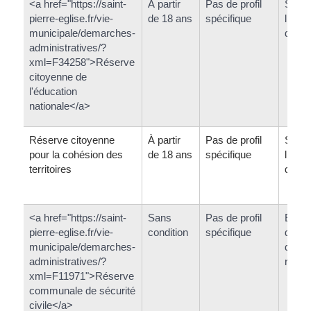
<a href="https://saint-
À partir
Pas de profil
Sans
pierre-eglise.fr/vie-
de 18 ans
spécifique
limita
municipale/demarches-
durée
administratives/?
xml=F34258">Réserve
citoyenne de
l'éducation
nationale</a>
Réserve citoyenne
À partir
Pas de profil
Sans
pour la cohésion des
de 18 ans
spécifique
limita
territoires
durée
<a href="https://saint-
Sans
Pas de profil
Enga
pierre-eglise.fr/vie-
condition
spécifique
d'une
municipale/demarches-
de 1 
administratives/?
renou
xml=F11971">Réserve
communale de sécurité
civile</a>