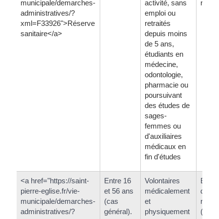
municipale/demarches-
activité, sans
renou
administratives/?
emploi ou
xml=F33926">Réserve
retraités
sanitaire</a>
depuis moins
de 5 ans,
étudiants en
médecine,
odontologie,
pharmacie ou
poursuivant
des études de
sages-
femmes ou
d'auxiliaires
médicaux en
fin d'études
<a href="https://saint-
Entre 16
Volontaires
Enga
pierre-eglise.fr/vie-
et 56 ans
médicalement
de 5 
municipale/demarches-
(cas
et
renou
administratives/?
général).
physiquement
(cas