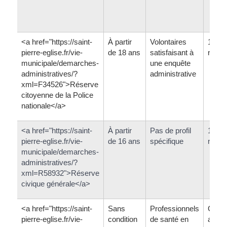
<a href="https://saint-
À partir
Volontaires
1 an
pierre-eglise.fr/vie-
de 18 ans
satisfaisant à
renou
municipale/demarches-
une enquête
administratives/?
administrative
xml=F34526">Réserve
citoyenne de la Police
nationale</a>
<a href="https://saint-
À partir
Pas de profil
1 an
pierre-eglise.fr/vie-
de 16 ans
spécifique
renou
municipale/demarches-
administratives/?
xml=R58932">Réserve
civique générale</a>
<a href="https://saint-
Sans
Professionnels
Contr
pierre-eglise.fr/vie-
condition
de santé en
ans,