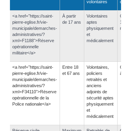
volontaires
contr
<a href="https://saint-
À partir
Volontaires
Contr
pierre-eglise.fr/vie-
de 17 ans
aptes
1 et 5
municipale/demarches-
physiquement
renou
administratives/?
et
xml=F1188">Réserve
médicalement
opérationnelle
militaire</a>
<a href="https://saint-
Entre 18
Volontaires,
Contr
pierre-eglise.fr/vie-
et 67 ans
policiers
à 5 a
municipale/demarches-
retraités et
administratives/?
anciens
xml=F34110">Réserve
adjoints de
opérationnelle de la
sécurité aptes
Police nationale</a>
physiquement
et
médicalement
Réserve civile
Maximum
Retraités de
Contr