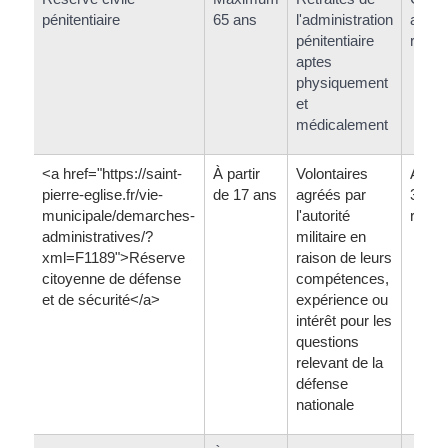
pénitentiaire
65 ans
l'administration
an m
pénitentiaire
renou
aptes
physiquement
et
médicalement
<a href="https://saint-
À partir
Volontaires
Agrém
pierre-eglise.fr/vie-
de 17 ans
agréés par
3 ans
municipale/demarches-
l'autorité
renou
administratives/?
militaire en
xml=F1189">Réserve
raison de leurs
citoyenne de défense
compétences,
et de sécurité</a>
expérience ou
intérêt pour les
questions
relevant de la
défense
nationale