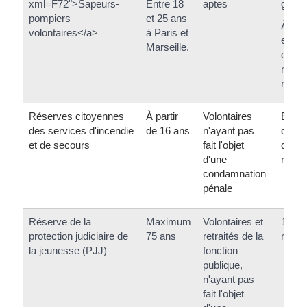
xml=F72">Sapeurs-
Entre 18
aptes
généra
pompiers
et 25 ans
À Pari
volontaires</a>
à Paris et
enga
Marseille.
de 10
non
renou
Réserves citoyennes
À partir
Volontaires
Enga
des services d'incendie
de 16 ans
n'ayant pas
d'une
et de secours
fait l'objet
de 1 
d'une
renou
condamnation
pénale
Réserve de la
Maximum
Volontaires et
1 an
protection judiciaire de
75 ans
retraités de la
renou
la jeunesse (PJJ)
fonction
publique,
n'ayant pas
fait l'objet