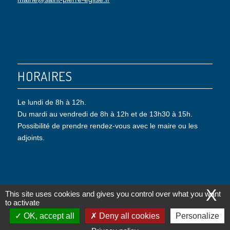
HORAIRES
Le lundi de 8h à 12h.
Du mardi au vendredi de 8h à 12h et de 13h30 à 15h.
Possibilité de prendre rendez-vous avec le maire ou les
adjoints.
X
This site uses cookies and gives you control over what you want
to activate
© Copyright - Saint-Pierre-Eglise |
Mentions légales
|
Politique de confidentialité
OK, accept all
Deny all cookies
Personalize
|
Gestion des cookies
| Conception : Objectif-Multimedia.com -
powered by
Enfold WordPress Theme