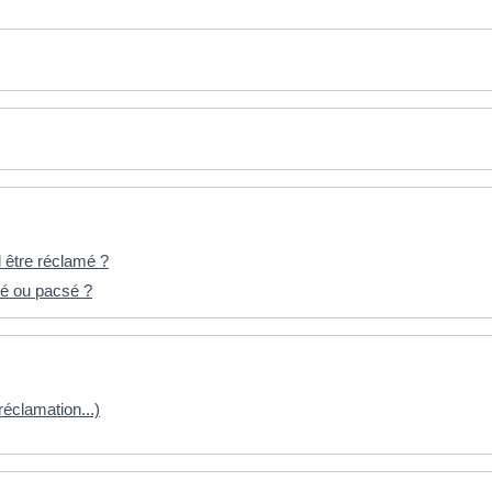
l être réclamé ?
rié ou pacsé ?
 réclamation...)