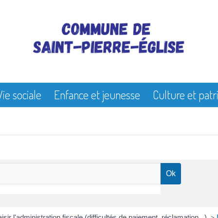
Vie sociale
Enfance et jeunesse
Culture et pat
isir l'administration fiscale (difficultés de paiement, réclamation...)
>