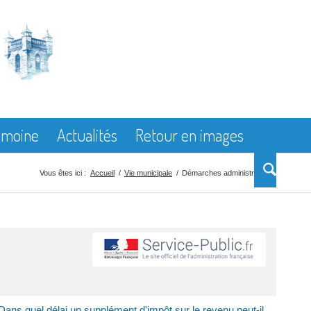
rimoine
Actualités
Retour en images
Vous êtes ici :
Accueil
/
Vie municipale
/
Démarches administratives
Dans quel délai un supplément d'impôt sur le revenu peut-il