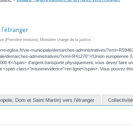
 l'étranger
tive (Première ministre), Ministère chargé de la justice
erre-eglise.fr/vie-municipale/demarches-administratives/?xml=R59463">
cipale/demarches-administratives/?xml=R41270">l'Union européenne (UE
 000 €</span> d'argent transporté physiquement, vous devez faire un
ement <span class="miseenevidence">en ligne</span>. Vous pouvez être s
opole, Dom et Saint Martin) vers l'étranger
Collectivit