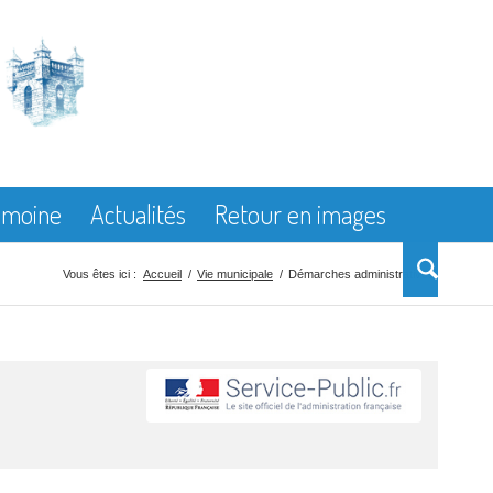
rimoine
Actualités
Retour en images
Vous êtes ici :
Accueil
/
Vie municipale
/
Démarches administratives