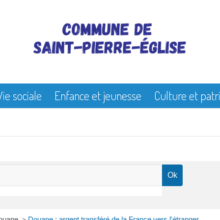
Vie sociale
Enfance et jeunesse
Culture et pat
ouane
Douane : argent transféré de la France vers l'étranger
>