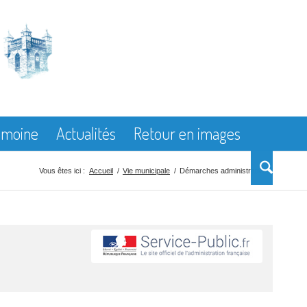
rimoine
Actualités
Retour en images
Vous êtes ici :
Accueil
/
Vie municipale
/
Démarches administratives