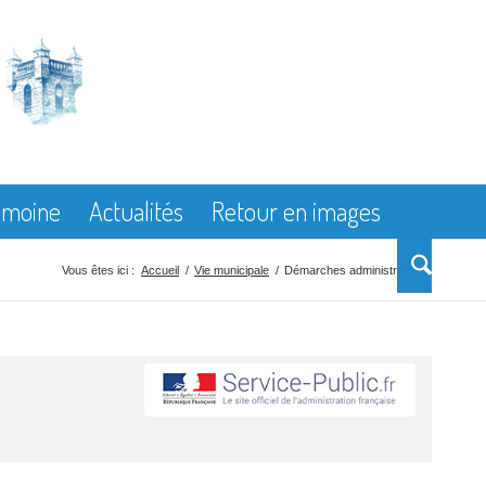
rimoine
Actualités
Retour en images
Vous êtes ici :
Accueil
/
Vie municipale
/
Démarches administratives