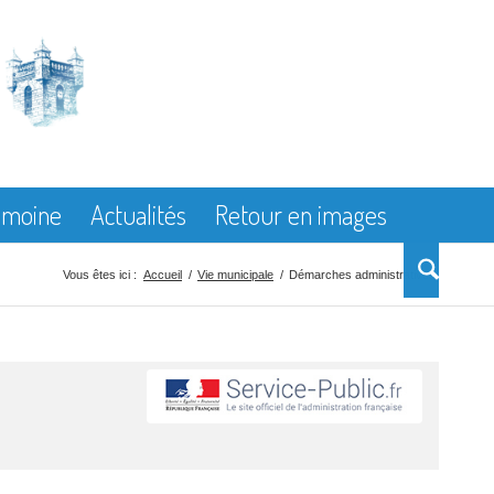
rimoine
Actualités
Retour en images
Vous êtes ici :
Accueil
/
Vie municipale
/
Démarches administratives