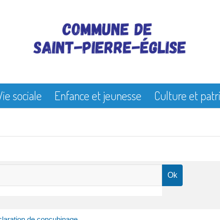
Vie sociale
Enfance et jeunesse
Culture et pat
laration de concubinage