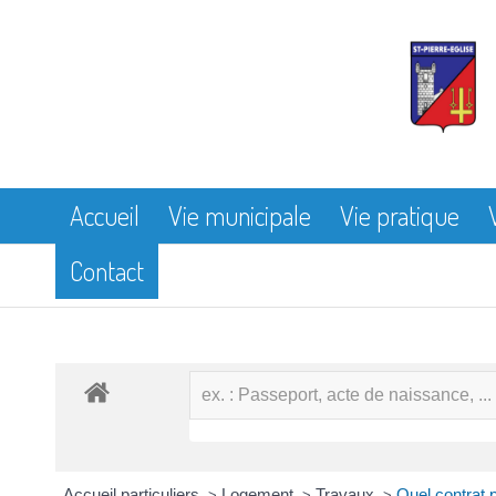
Accueil
Vie municipale
Vie pratique
Contact
Accueil particuliers
Logement
Travaux
Quel contrat 
>
>
>