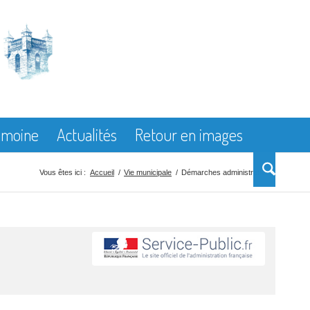
rimoine
Actualités
Retour en images
Vous êtes ici :
Accueil
/
Vie municipale
/
Démarches administratives