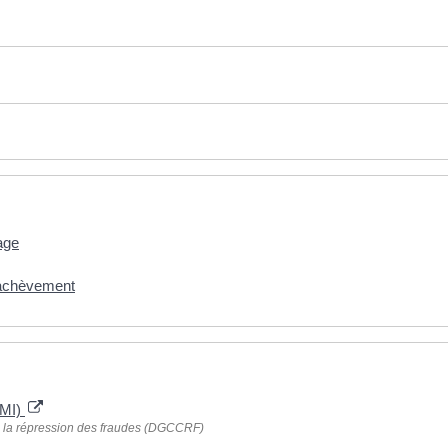
age
d'achèvement
CMI)
e la répression des fraudes (DGCCRF)