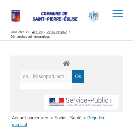
Vous êtes ici :
Accueil
/
Vie municipale
/
Démarches administratives
Accueil particuliers
Social - Santé
Préjudice
>
>
médical