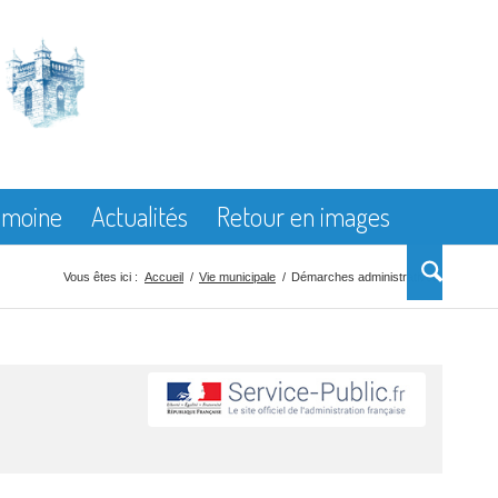
rimoine
Actualités
Retour en images
Vous êtes ici :
Accueil
/
Vie municipale
/
Démarches administratives